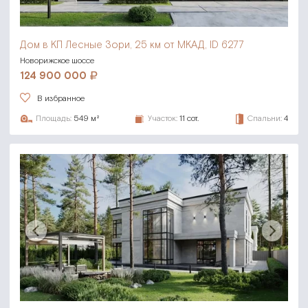
Дом в КП Лесные Зори,
25 км от МКАД, ID 6277
Новорижское шоссе
124 900 000
В избранное
Площадь:
549 м²
Участок:
11 сот.
Спальни:
4