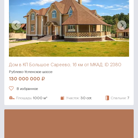
Дом в КП Большое Сареево,
16 км от МКАД, ID 2380
Рублево-Успенское шоссе
130 000 000
В избранное
Площадь:
1000 м²
Участок:
30 сот.
Спальни:
7