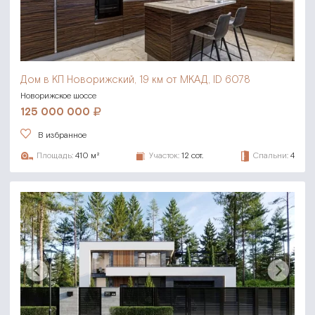
Дом в КП Новорижский,
19 км от МКАД, ID 6078
Новорижское шоссе
125 000 000
В избранное
Площадь:
410 м²
Участок:
12 сот.
Спальни:
4