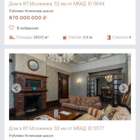
Дом в КП Мозжинка,
32 км от МКАД, ID 5944
Рублево-Успенское шоссе
870 000 000
В избранное
Площадь:
2800 м²
Участок:
3.4 га
Спальни:
4
Дом в КП Мозжинка,
32 км от МКАД, ID 5577
Рублево-Успенское шоссе