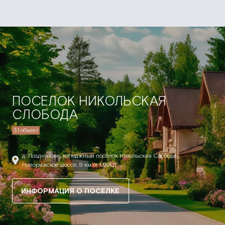
ПОСЕЛОК НИКОЛЬСКАЯ
СЛОБОДА
31 объект
д. Поздняково, коттеджный посёлок Никольская Слобода ,
Новорижское шоссе, 9 км от МКАД
ИНФОРМАЦИЯ О ПОСЕЛКЕ