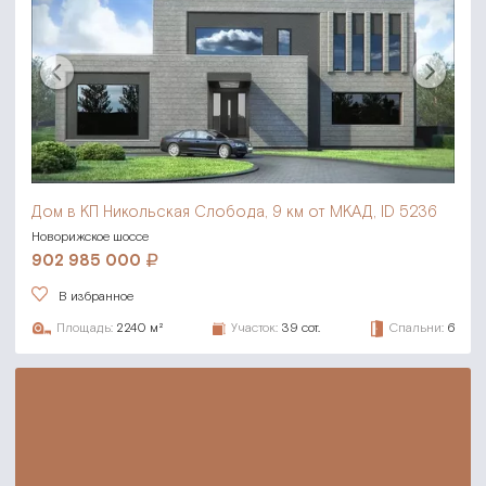
Дом в КП Никольская Слобода,
9 км от МКАД, ID 5236
Новорижское шоссе
902 985 000
В избранное
Площадь:
2240 м²
Участок:
39 сот.
Спальни:
6