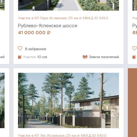
Участок в КП Парк Иславское,
25 км от МКАД, ID 8433
Уч
Рублево-Успенское шоссе
Р
41 000 000
6
В избранное
ний
Участок:
10 сот.
Земли поселений
Участок в КП Лес Иславское,
25 км от МКАД, ID 8430