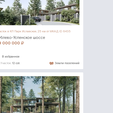
асток в КП Парк Иславское,
25 км от МКАД, ID 8435
ублево-Успенское шоссе
9 000 000
В избранное
Участок:
12 сот.
Земли поселений