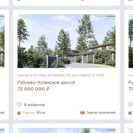
Участок в КП Парк Иславское,
25 км от МКАД, ID 8442
Уч
Рублево-Успенское шоссе
Р
72 000 000
7
В избранное
ний
Участок:
16 сот.
Земли поселений