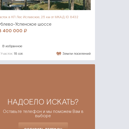
асток в КП Лес Иславское,
25 км от МКАД, ID 8432
ублево-Успенское шоссе
8 400 000
В избранное
Участок:
18 сот.
Земли поселений
НАДОЕЛО ИСКАТЬ?
Оставьте телефон и мы поможем Вам в
выборе