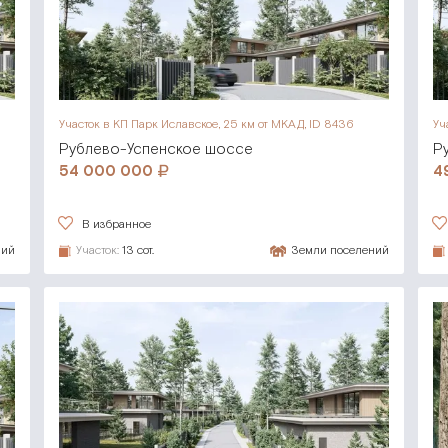
Участок в КП Парк Иславское,
25 км от МКАД, ID 8436
Уч
Рублево-Успенское шоссе
Р
54 000 000
4
В избранное
ний
Участок:
13 сот.
Земли поселений