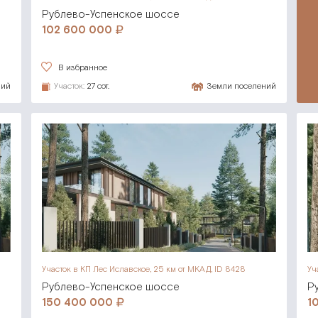
Рублево-Успенское шоссе
102 600 000
В избранное
ний
Участок:
27 сот.
Земли поселений
Участок в КП Лес Иславское,
25 км от МКАД, ID 8428
Уч
Рублево-Успенское шоссе
Р
150 400 000
1