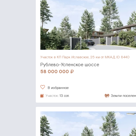
Участок в КП Парк Иславское,
25 км от МКАД, ID 8440
Рублево-Успенское шоссе
58 000 000
В избранное
Участок:
13 сот.
Земли поселе