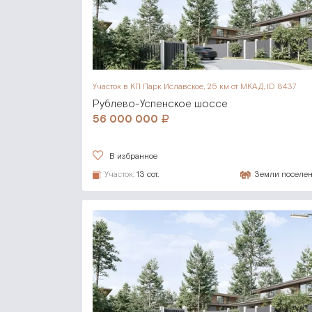
Участок в КП Парк Иславское,
25 км от МКАД, ID 8437
Рублево-Успенское шоссе
56 000 000
В избранное
Участок:
13 сот.
Земли поселе