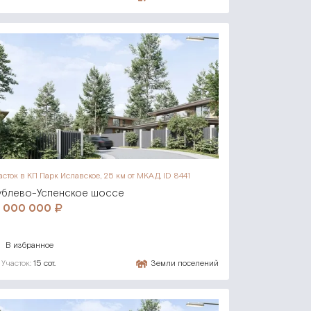
асток в КП Парк Иславское,
25 км от МКАД, ID 8441
ублево-Успенское шоссе
1 000 000
В избранное
Участок:
15 сот.
Земли поселений