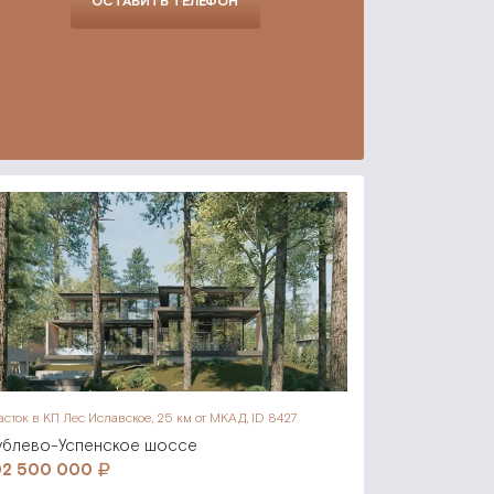
ОСТАВИТЬ ТЕЛЕФОН
асток в КП Лес Иславское,
25 км от МКАД, ID 8427
ублево-Успенское шоссе
02 500 000