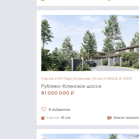
Участок в КП Парк Иславское,
25 км от МКАД, ID 8443
Рублево-Успенское шоссе
81 000 000
В избранное
Участок:
18 сот.
Земли поселе