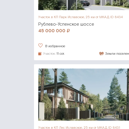
Участок в КП Парк Иславское,
25 км от МКАД, ID 8434
Рублево-Успенское шоссе
45 000 000
В избранное
Участок:
11 сот.
Земли поселе
Участок в КП Лес Иславское,
25 км от МКАД, ID 8431