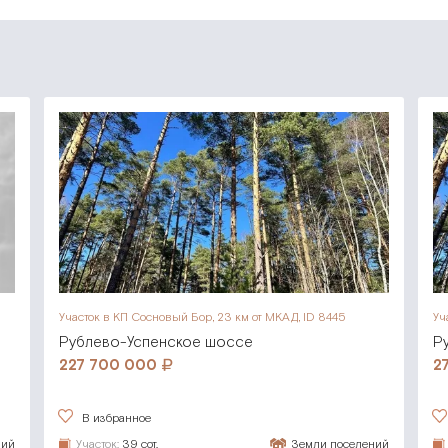
Участок в КП Сосновый Бор,
23 км от МКАД, ID 8445
Уч
Рублево-Успенское шоссе
Р
227 700 000
2
В избранное
ний
Участок:
39 сот.
Земли поселений