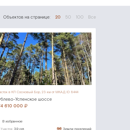
Объектов на странице:
20
50
100
Все
асток в КП Сосновый Бор,
23 км от МКАД, ID 8444
ублево-Успенское шоссе
74 610 000
В избранное
Участок:
39 сот.
Земли поселений