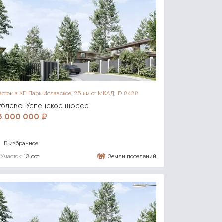
асток в КП Парк Иславское,
25 км от МКАД, ID 8438
ублево-Успенское шоссе
5 000 000
В избранное
Участок:
13 сот.
Земли поселений