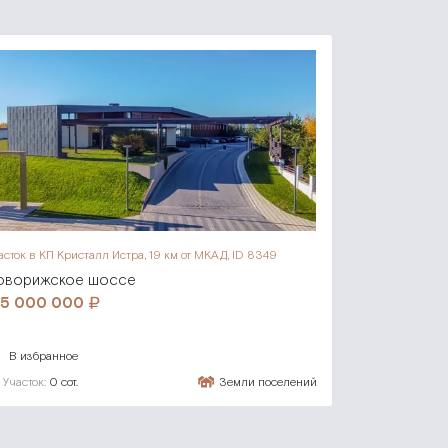
асток в КП Кристалл Истра,
19 км от МКАД, ID 8349
оворижское шоссе
15 000 000
В избранное
Участок:
0 сот.
Земли поселений