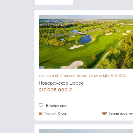
Участок в КП Агаларов Эстейт,
23 км от МКАД, ID 6713
Новорижское шоссе
217 005 000
В избранное
Участок:
0 сот.
Земли поселе