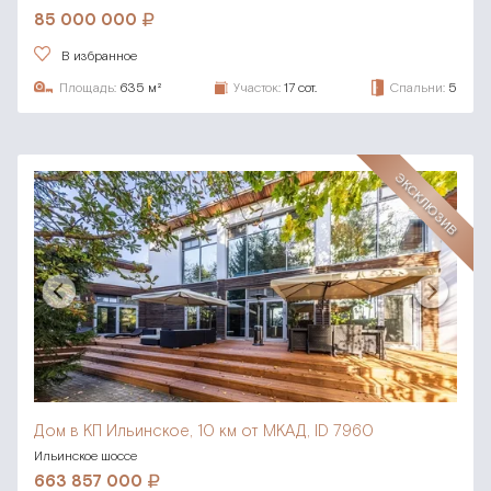
85 000 000
В избранное
Площадь:
635 м²
Участок:
17 сот.
Спальни:
5
ЭКСКЛЮЗИВ
Дом в КП Ильинское,
10 км от МКАД, ID 7960
Ильинское шоссе
663 857 000