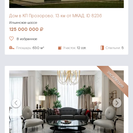
Дом в КП Прозорово,
13 км от МКАД, ID 8236
Ильинское шоссе
125 000 000
В избранное
Площадь:
630 м²
Участок:
12 сот.
Спальни:
5
ЭКСКЛЮЗИВ