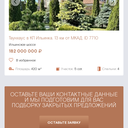
Таунхаус в КП Ильинка,
13 км от МКАД, ID 7710
Ильинское шоссе
182 000 000
В избранное
Площадь:
420 м²
Участок:
5 сот.
Спальни:
4
ОСТАВЬТЕ ВАШИ КОНТАКТНЫЕ ДАННЫЕ
И МЫ ПОДГОТОВИМ ДЛЯ ВАС
ПОДБОРКУ ЗАКРЫТЫХ ПРЕДЛОЖЕНИЙ
ОСТАВЬТЕ ЗАЯВКУ