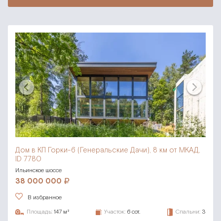
Дом в КП Горки-6 (Генеральские Дачи),
8 км от МКАД,
ID 7780
Ильинское шоссе
38 000 000
В избранное
Площадь:
147 м²
Участок:
6 сот.
Спальни:
3