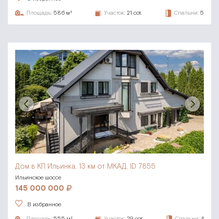
Площадь:
586 м²
Участок:
21 сот.
Спальни:
5
Дом в КП Ильинка,
13 км от МКАД, ID 7855
Ильинское шоссе
145 000 000
В избранное
Площадь:
555 м²
Участок:
29 сот.
Спальни:
4