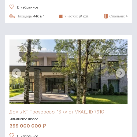
В избранное
Площадь:
446 м²
Участок:
24 сот.
Спальни:
4
Дом в КП Прозорово,
13 км от МКАД, ID 7910
Ильинское шоссе
399 000 000
В избранное