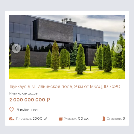
Таунхаус в КП Ильинское поле,
9 км от МКАД, ID 7690
Ильинское шоссе
2 000 000 000
В избранное
Площадь:
2000 м²
Участок:
50 сот.
Спальни:
6