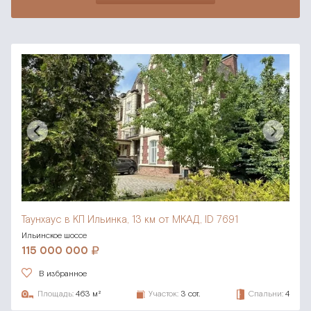
Таунхаус в КП Ильинка,
13 км от МКАД, ID 7691
Ильинское шоссе
115 000 000
В избранное
Площадь:
463 м²
Участок:
3 сот.
Спальни:
4