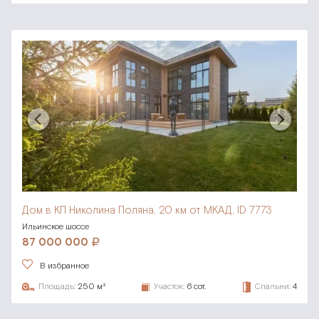
Дом в КП Николина Поляна,
20 км от МКАД, ID 7773
Ильинское шоссе
87 000 000
В избранное
Площадь:
250 м²
Участок:
6 сот.
Спальни:
4