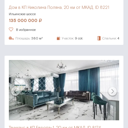
Дом в КП Николина Поляна,
20 км от МКАД, ID 8221
Ильинское шоссе
135 000 000
В избранное
Площадь:
380 м²
Участок:
9 сот.
Спальни:
4
Таунхаус в КП Европа-1,
20 км от МКАД, ID 8174