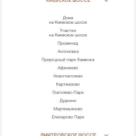
КИЕВСКОЕ ШОССЕ
Дома
на Киевском шоссе
Участки
на Киевском шоссе
Променад
Антоновка
Природный парк Каменка
Афинеево
Новоглаголево
Картмазово
Глаголево-Парк
Дудкино
Мартемьяново
Елизарово Парк
ДМИТРОВСКОЕ ШОССЕ