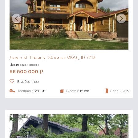
Дом в КП Палицы,
24 км от МКАД, ID 7713
Ильинское шоссе
56 500 000
В избранное
Площадь:
320 м²
Участок:
12 сот.
Спальни:
6