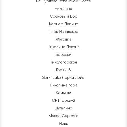
на Рублево-Успенском шоссе
Николино
Сосновый Бор
Корнер Лапино
Парк Иславское
Жуковка
Николина Поляна
Березки
Никологорское
Горки-8
Gorki Lake (Горки Лэйк)
Николина гора
Камыши
СНТ Горки-2
Шульгино
Малое Сареево
Новь