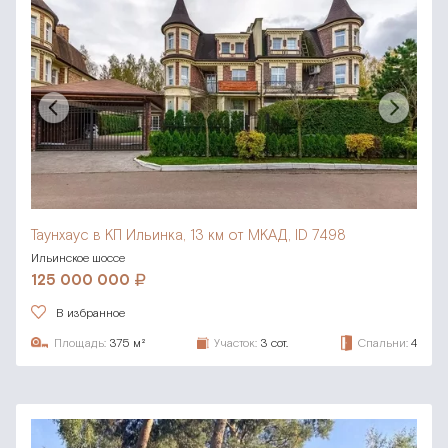
Таунхаус в КП Ильинка,
13 км от МКАД, ID 7498
Ильинское шоссе
125 000 000
В избранное
Площадь:
375 м²
Участок:
3 сот.
Спальни:
4