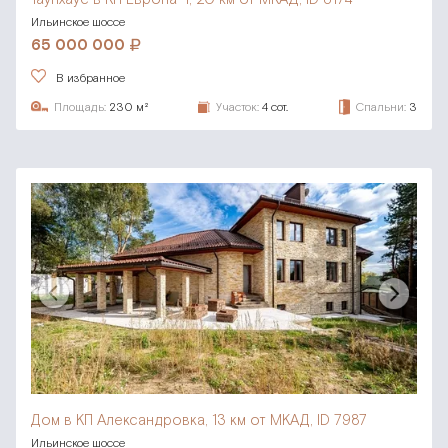
Ильинское шоссе
65 000 000
В избранное
Площадь:
230 м²
Участок:
4 сот.
Спальни:
3
Дом в КП Александровка,
13 км от МКАД, ID 7987
Ильинское шоссе