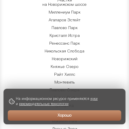
Участки
на Новорижском шоссе
Миллениум Парк
Агаларов Эстейт
Павлово Парк
Кристалл Истра
Ренессанс Парк
Никольская Слобода
Новорижский
Княжье Озеро
Райт Хиллс
Монтевиль
Павловы Озера
Futuro Park
На информационном ресурсе применяются
куки
и
рекомендательные технологии
Гринфилд
Резиденции Бенилюкс
Хорошо
Madison Park
Лесные Зори