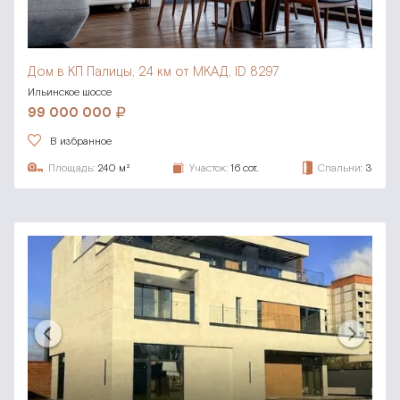
Дом в КП Палицы,
24 км от МКАД, ID 8297
Ильинское шоссе
99 000 000
В избранное
Площадь:
240 м²
Участок:
16 сот.
Спальни:
3