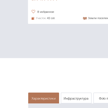
В избранное
Участок:
42 сот.
Земли поселе
характеристики
инфраструктура
фото