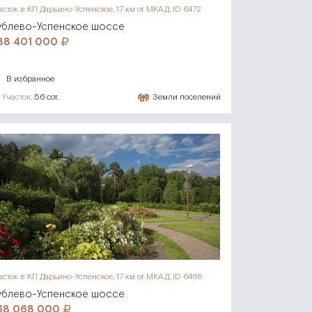
асток в КП Дарьино-Успенское,
17 км от МКАД, ID 6472
ублево-Успенское шоссе
88 401 000
В избранное
Участок:
56 сот.
Земли поселений
асток в КП Дарьино-Успенское,
17 км от МКАД, ID 6468
ублево-Успенское шоссе
68 068 000