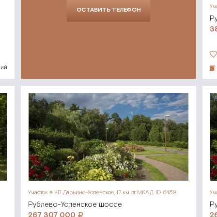
Уч
ОСТАВИТЬ ТЕЛЕФОН
Р
3
ний
Участок в КП Дарьино-Успенское,
17 км от МКАД, ID 6469
Уч
Рублево-Успенское шоссе
Р
267 307 000
2