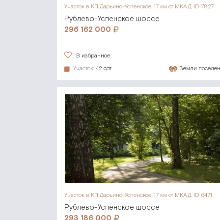
Участок в КП Дарьино-Успенское,
17 км от МКАД, ID 7827
Рублево-Успенское шоссе
296 162 000
В избранное
Участок:
42 сот.
Земли поселе
Участок в КП Дарьино-Успенское,
17 км от МКАД, ID 6471
Рублево-Успенское шоссе
293 186 000