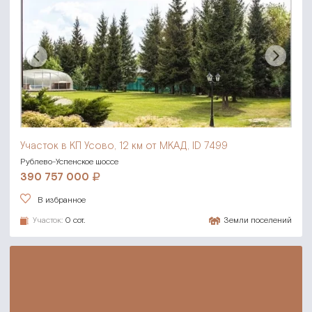
Участок в КП Усово,
12 км от МКАД, ID 7499
Рублево-Успенское шоссе
390 757 000
В избранное
Участок:
0 сот.
Земли поселений