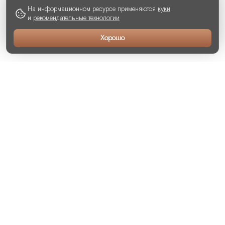
На информационном ресурсе применяются
куки
и
рекомендательные технологии
Хорошо
Главное в нашем деле —
работать на опережение
Глаголева Юлия
СЕО ONE estate
ОСТАВИТЬ ЗАЯВКУ