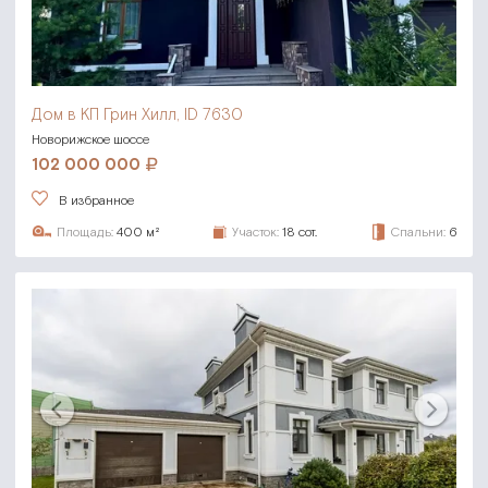
Дом в КП Грин Хилл, ID 7630
Новорижское шоссе
102 000 000
В избранное
Площадь:
400 м²
Участок:
18 сот.
Спальни:
6