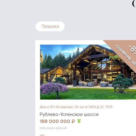
Продажа
-
снижение ц
Дом в КП Иславское,
29 км от МКАД, ID 7515
Рублево-Успенское шоссе
199 000 000
215 000 000 ₽