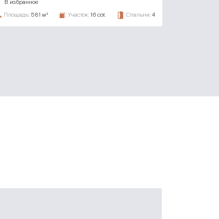
В избранное
Площадь:
581 м²
Участок:
16 сот.
Спальни:
4