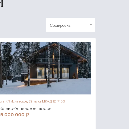
И
Сортировка
м в КП Иславское,
29 км от МКАД, ID 7486
ублево-Успенское шоссе
45 000 000