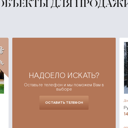
ОБЪЕКТЫ ДЛЯ ПРОДАЖ
8%
ены
НАДОЕЛО ИСКАТЬ?
Оставьте телефон и мы поможем Вам в
выборе
До
ОСТАВИТЬ ТЕЛЕФОН
Р
1