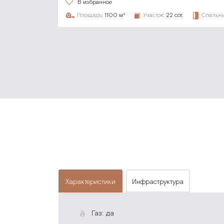
В избранное
Площадь:
1100 м²
Участок:
22 сот.
Спальни
характеристики
инфраструктура
газ: да