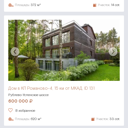
Площадь:
372 м²
Участок:
14 сот.
Дом в КП Романово-4,
15 км от МКАД, ID 131
Рублево-Успенское шоссе
600 000
В избранное
Площадь:
620 м²
Участок:
33 сот.