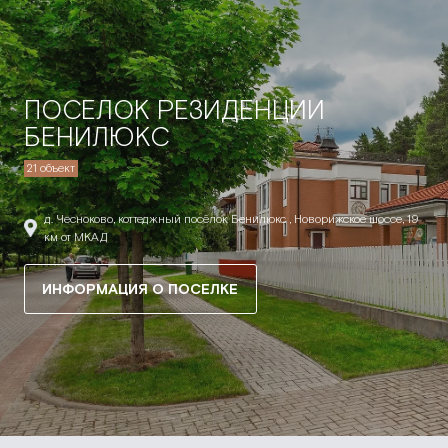
ПОСЕЛОК РЕЗИДЕНЦИИ
БЕНИЛЮКС
21 объект
д. Чесноково, коттеджный посёлок Бенилюкс , Новорижское шоссе, 19
км от МКАД
ИНФОРМАЦИЯ О ПОСЕЛКЕ