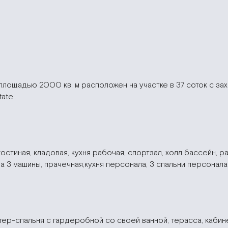
лощадью 2000 кв. м расположен на участке в 37 соток с за
ate.
остиная, кладовая, кухня рабочая, спортзал, холл бассейн, ра
на 3 машины, прачечная,кухня персонала, 3 спальни персонала 
стер-спальня с гардеробной со своей ванной, терасса, кабине