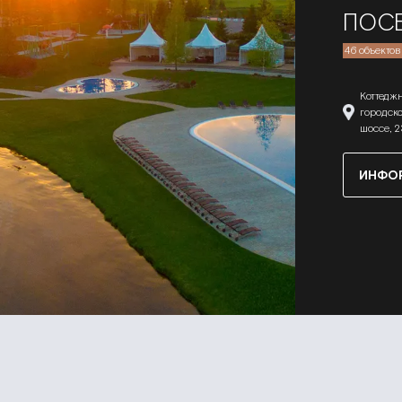
ПОСЕ
46 объектов
Коттедж
городско
шоссе, 
ИНФО