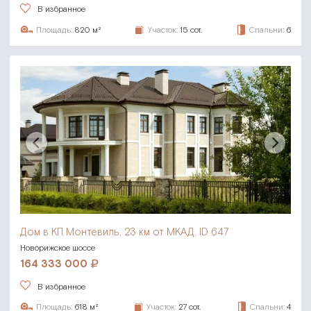
В избранное
Площадь:
820 м²
Участок:
15 сот.
Спальни:
6
Дом в КП Монтевиль,
23 км от МКАД, ID 647
Новорижское шоссе
164 333 000
В избранное
Площадь:
618 м²
Участок:
27 сот.
Спальни:
4