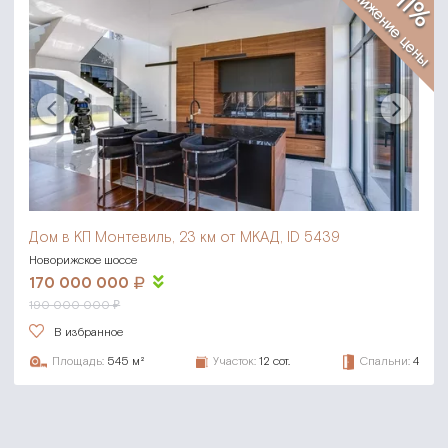
-11%
снижение цены
Дом в КП Монтевиль,
23 км от МКАД, ID 5439
Новорижское шоссе
170 000 000
190 000 000 ₽
В избранное
Площадь:
545 м²
Участок:
12 сот.
Спальни:
4