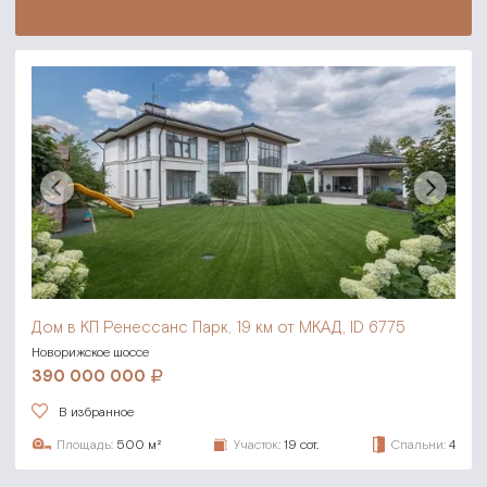
Дом в КП Ренессанс Парк,
19 км от МКАД, ID 6775
Новорижское шоссе
390 000 000
В избранное
Площадь:
500 м²
Участок:
19 сот.
Спальни:
4