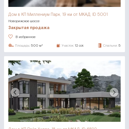
Дом в КП Миллениум Парк,
19 км от МКАД, ID 5001
Новорижское шоссе
Закрытая продажа
В избранное
Площадь:
500 м²
Участок:
12 сот.
Спальни:
5