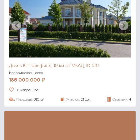
Дом в КП Гринфилд,
19 км от МКАД, ID 687
Новорижское шоссе
185 000 000
В избранное
Площадь:
615 м²
Участок:
21 сот.
Спальни:
4