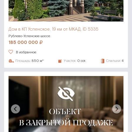
Дом в КП Успенское,
19 км от МКАД, ID 5335
Рублево-Успенское шоссе
185 000 000
В избранное
Площадь:
850 м²
Участок:
0 сот.
Спальни:
4