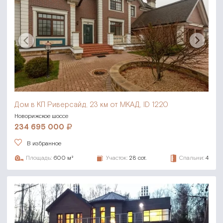
Дом в КП Риверсайд,
23 км от МКАД, ID 1220
Новорижское шоссе
234 695 000
В избранное
Площадь:
600 м²
Участок:
28 сот.
Спальни:
4