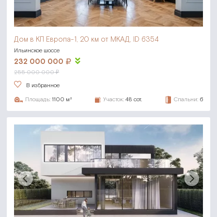
Дом в КП Европа-1,
20 км от МКАД, ID 6354
Ильинское шоссе
232 000 000
255 000 000 ₽
В избранное
Площадь:
1100 м²
Участок:
48 сот.
Спальни:
6