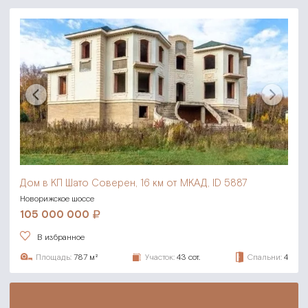
Дом в КП Шато Соверен,
16 км от МКАД, ID 5887
Новорижское шоссе
105 000 000
В избранное
Площадь:
787 м²
Участок:
43 сот.
Спальни:
4