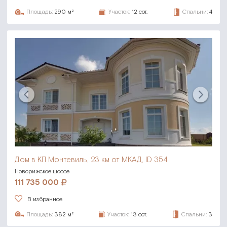
Площадь:
290 м²
Участок:
12 сот.
Спальни:
4
Дом в КП Монтевиль,
23 км от МКАД, ID 354
Новорижское шоссе
111 735 000
В избранное
Площадь:
382 м²
Участок:
13 сот.
Спальни:
3