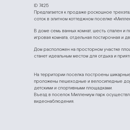
ID 7425
Предлагается к продаже роскошное трехэтаж
соток в элитном коттеджном поселке «Миллен
В доме семь ванных комнат, шесть спален и 
игровая комната, отдельная постирочная и д
Дом расположен на просторном участке площ
станет идеальным местом для отдыха и прия
На территории поселка построены шикарные 
проложены пешеходные и велосипедные дор
детскими и спортивными площадками.
Въезд в поселок Миллениум парк осуществл
видеонаблюдения.