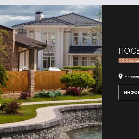
ПОСЕ
56 объекто
Миллени
ИНФО