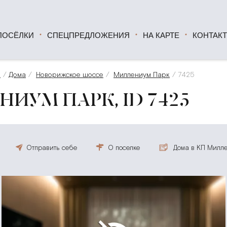
ПОСЁЛКИ
СПЕЦПРЕДЛОЖЕНИЯ
НА КАРТЕ
КОНТАК
а
Дома
Новорижское шоссе
Миллениум Парк
7425
ИУМ ПАРК, ID 7425
Отправить себе
О поселке
Дома в КП Милл