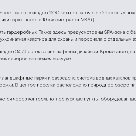
ное шале площадью 1100 кв.м под ключ с собственным выход
иум парк», всего в 19 километрах от МКАД.
пять гардеробных. Также здесь предусмотрены SPA-зона с бас
вухкомнатная квартира для охраны и персонала с отдельным 
адью 34,76 соток с ландшафтным дизайном. Кроме этого, на 
тных вечеров на свежем воздухе
ландшафтные парки и разведена система водных каналов пр
ожки. В центре поселка расположено природное озеро пло
яется через контрольно-пропускные пункты, оборудованные