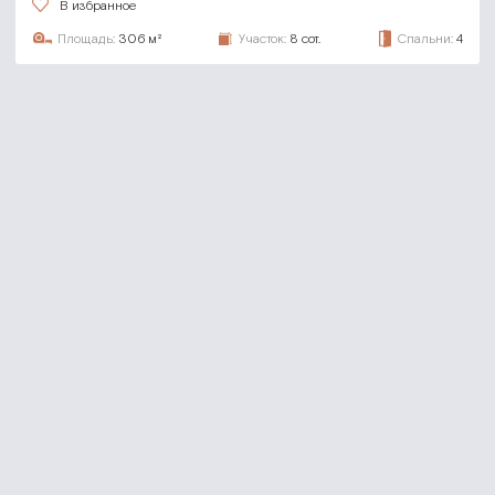
В избранное
Площадь:
306 м²
Участок:
8 сот.
Спальни:
4