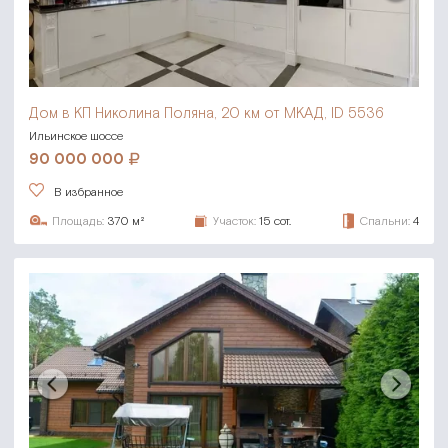
Дом в КП Николина Поляна,
20 км от МКАД, ID 5536
Ильинское шоссе
90 000 000
В избранное
Площадь:
370 м²
Участок:
15 сот.
Спальни:
4