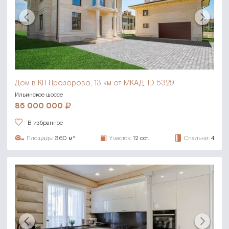
Дом в КП Прозорово,
13 км от МКАД, ID 5329
Ильинское шоссе
85 000 000
В избранное
Площадь:
360 м²
Участок:
12 сот.
Спальни:
4