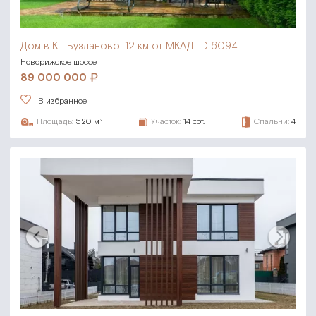
Дом в КП Бузланово,
12 км от МКАД, ID 6094
Новорижское шоссе
89 000 000
В избранное
Площадь:
520 м²
Участок:
14 сот.
Спальни:
4