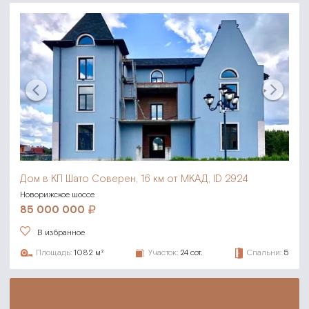
Дом в КП Шато Соверен,
16 км от МКАД, ID 2924
Новорижское шоссе
85 000 000
В избранное
Площадь:
1082 м²
Участок:
24 сот.
Спальни:
5