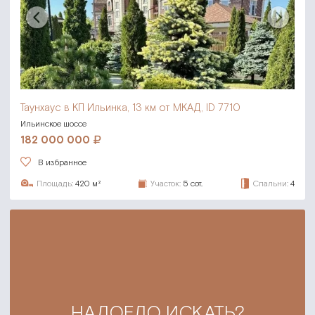
Таунхаус в КП Ильинка,
13 км от МКАД, ID 7710
Ильинское шоссе
182 000 000
В избранное
Площадь:
420 м²
Участок:
5 сот.
Спальни:
4
НАДОЕЛО ИСКАТЬ?