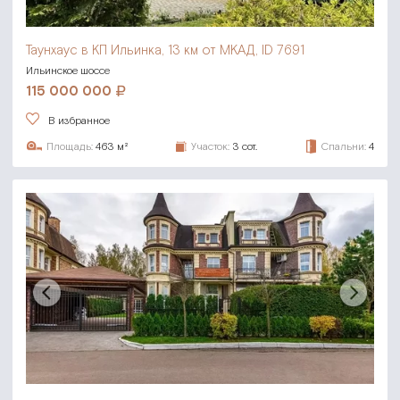
Таунхаус в КП Ильинка,
13 км от МКАД, ID 7691
Ильинское шоссе
115 000 000
В избранное
Площадь:
463 м²
Участок:
3 сот.
Спальни:
4