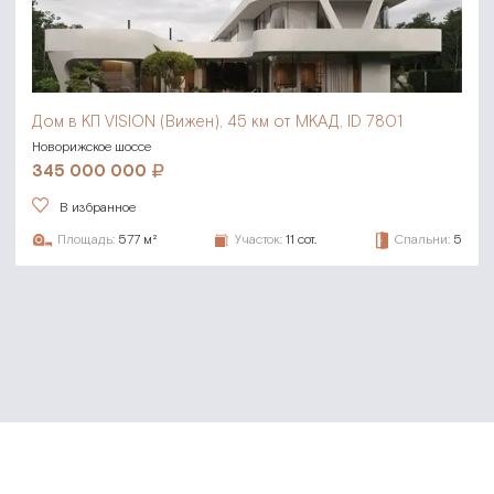
Дом в КП VISION (Вижен),
45 км от МКАД, ID 7801
Новорижское шоссе
345 000 000
В избранное
Площадь:
577 м²
Участок:
11 сот.
Спальни:
5