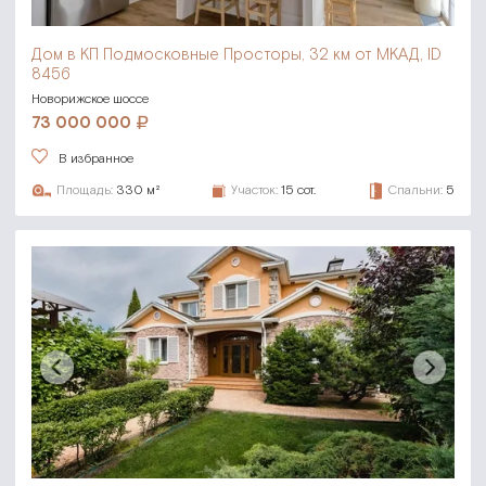
Дом в КП Подмосковные Просторы,
32 км от МКАД, ID
8456
Новорижское шоссе
73 000 000
В избранное
Площадь:
330 м²
Участок:
15 сот.
Спальни:
5