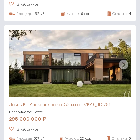
В избранное
Площадь:
192 м²
Участок:
9 сот.
Спальни:
4
Дом в КП Александрово,
32 км от МКАД, ID 7951
Новорижское шоссе
295 000 000
В избранное
Площадь:
627 м²
Участок:
20 сот.
Спальни:
5