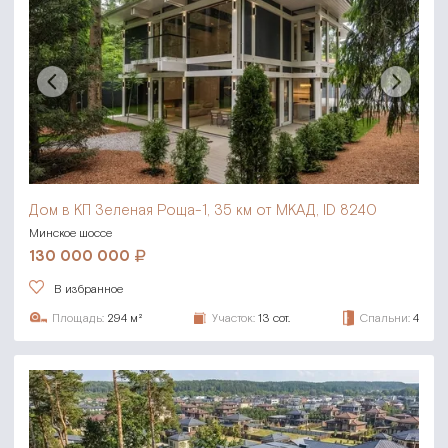
Дом в КП Зеленая Роща-1,
35 км от МКАД, ID 8240
Минское шоссе
130 000 000
В избранное
Площадь:
294 м²
Участок:
13 сот.
Спальни:
4