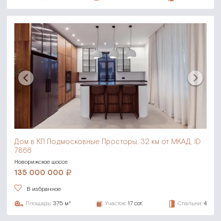
Дом в КП Подмосковные Просторы,
32 км от МКАД, ID
7866
Новорижское шоссе
135 000 000
В избранное
Площадь:
375 м²
Участок:
17 сот.
Спальни:
4