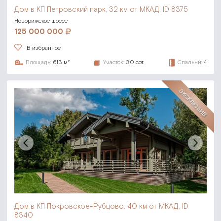
Дом в КП Петровский парк,
32 км от МКАД, ID 8375
Новорижское шоссе
125 000 000
В избранное
Площадь:
613 м²
Участок:
30 сот.
Спальни:
4
ЭКСКЛЮЗИВ
Дом в КП Покровское-Рубцово,
40 км от МКАД, ID
8340