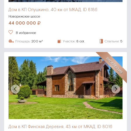
Дом в КП Опушкино,
40 км от МКАД, ID 8186
Новорижское шоссе
44 000 000
В избранное
Площадь:
200 м²
Участок:
8 сот.
Спальни:
5
ЭКСКЛЮЗИВ
Дом в КП Финская Деревня,
43 км от МКАД, ID 8016