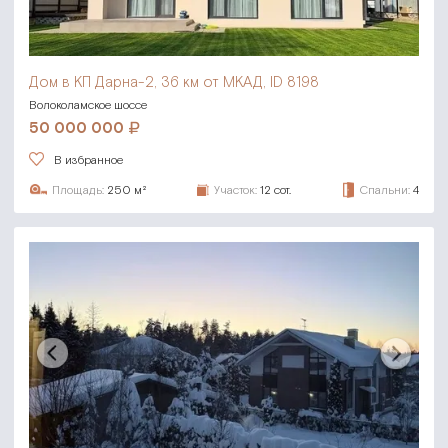
Дом в КП Дарна-2,
36 км от МКАД, ID 8198
Волоколамское шоссе
50 000 000
В избранное
Площадь:
250 м²
Участок:
12 сот.
Спальни:
4