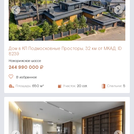
Дом в КП Подмосковные Просторы,
32 км от МКАД, ID
8239
Новорижское шоссе
244 990 000
В избранное
Площадь:
650 м²
Участок:
20 сот.
Спальни:
5