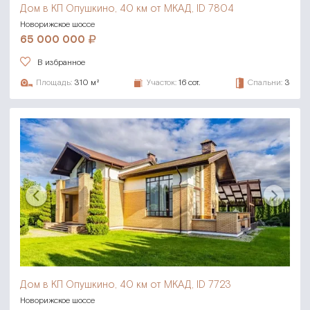
Дом в КП Опушкино,
40 км от МКАД, ID 7804
Новорижское шоссе
65 000 000
В избранное
Площадь:
310 м²
Участок:
16 сот.
Спальни:
3
Дом в КП Опушкино,
40 км от МКАД, ID 7723
Новорижское шоссе