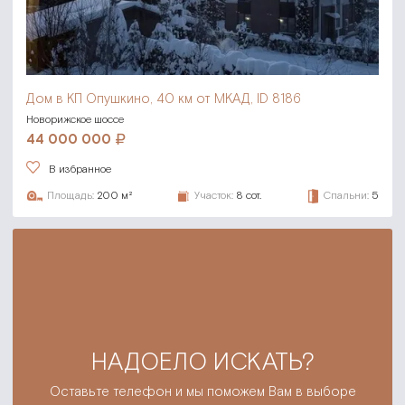
Дом в КП Опушкино,
40 км от МКАД, ID 8186
Новорижское шоссе
44 000 000
В избранное
Площадь:
200 м²
Участок:
8 сот.
Спальни:
5
НАДОЕЛО ИСКАТЬ?
Оставьте телефон и мы поможем Вам в выборе