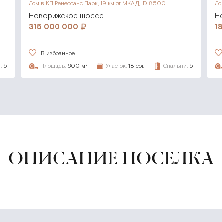
Дом в КП Ренессанс Парк,
19 км от МКАД, ID 8500
До
Новорижское шоссе
Н
315 000 000
1
В избранное
:
5
Площадь:
600 м²
Участок:
18 сот.
Спальни:
5
ОПИСАНИЕ ПОСЕЛКА