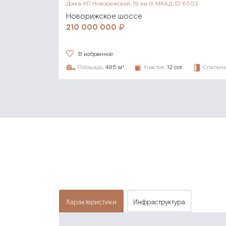
Дом в КП Новорижский,
19 км от МКАД, ID 8502
Новорижское шоссе
210 000 000
В избранное
Площадь:
495 м²
Участок:
12 сот.
Спальни
характеристики
инфраструктура