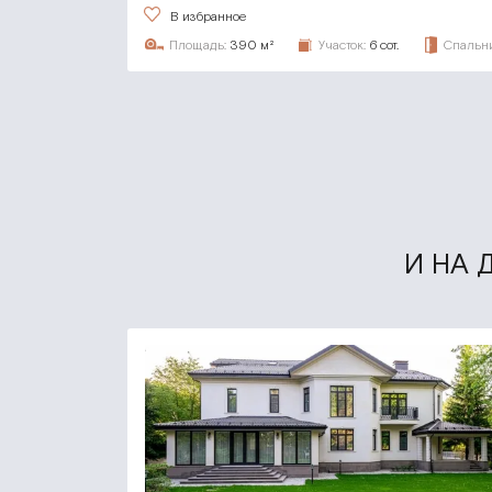
В избранное
Площадь:
390 м²
Участок:
6 сот.
Спальни
И НА 