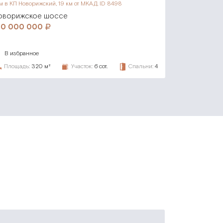
м в КП Новорижский,
19 км от МКАД, ID 8498
оворижское шоссе
80 000 000
В избранное
Площадь:
320 м²
Участок:
6 сот.
Спальни:
4