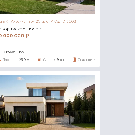
м в КП Аносино Парк,
25 км от МКАД, ID 8503
оворижское шоссе
0 000 000
В избранное
Площадь:
290 м²
Участок:
9 сот.
Спальни:
4