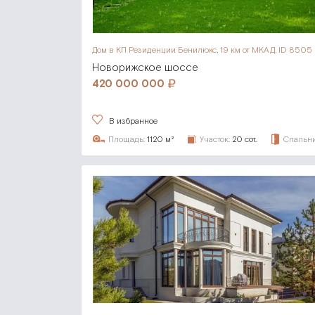
Дом в КП Резиденции Бенилюкс,
19 км от МКАД, ID 8505
Новорижское шоссе
420 000 000
В избранное
Площадь:
1120 м²
Участок:
20 сот.
Спальни