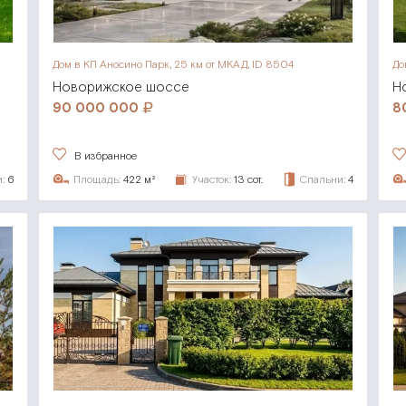
Дом в КП Аносино Парк,
25 км от МКАД, ID 8504
До
Новорижское шоссе
Н
90 000 000
8
В избранное
:
6
Площадь:
422 м²
Участок:
13 сот.
Спальни:
4