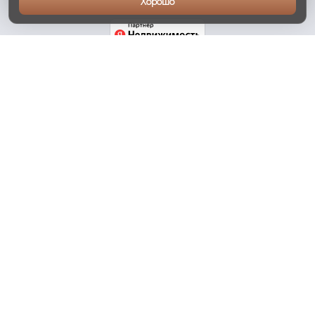
Хорошо
ОБЩАЯ ИНФОРМАЦИЯ
контакты
оплата
политика конфиденциальности
КУПИТЬ
дома
участки
таунхаусы
квартиры
АРЕНДОВАТЬ
дома
таунхаусы