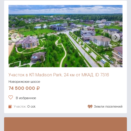
Участок в КП Madison Park,
24 км от МКАД, ID 7316
Новорижское шоссе
74 500 000
В избранное
Участок:
0 сот.
Земли поселений