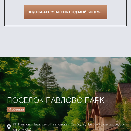
ПОДОБРАТЬ УЧАСТОК ПОД МОЙ БЮДЖЕТ
ПОСЕЛОК ПАВЛОВО ПАРК
44 объекта
КП Павлово Парк, село Павловская Слобода , Новорижское шоссе, 25
км от МКАД