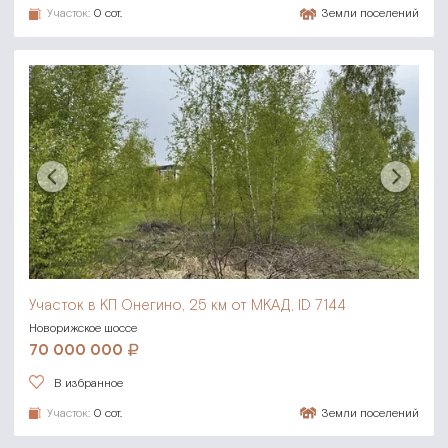
Участок:
0 сот.
Земли поселений
Участок в КП Онегино,
25 км от МКАД, ID 7144
Новорижское шоссе
70 000 000
В избранное
Участок:
0 сот.
Земли поселений