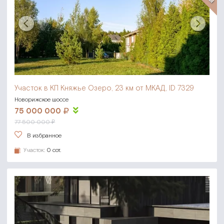
Участок в КП Княжье Озеро,
23 км от МКАД, ID 7329
Новорижское шоссе
75 000 000
77 500 000 ₽
В избранное
Участок:
0 сот.