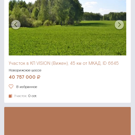
Участок в КП VISION (Вижен),
45 км от МКАД, ID 6645
Новорижское шоссе
40 757 000
В избранное
Участок:
0 сот.