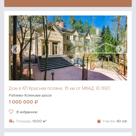
Дом в КП Красная поляна,
15 км от МКАД, ID 890
Рублево-Успенское шоссе
1 000 000
В избранное
Площадь:
1000 м²
Участок:
40 сот.