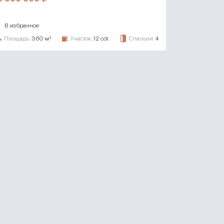
В избранное
Площадь:
360 м²
Участок:
12 сот.
Спальни:
4