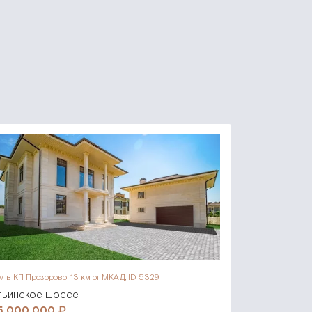
м в КП Прозорово,
13 км от МКАД, ID 5329
льинское шоссе
5 000 000