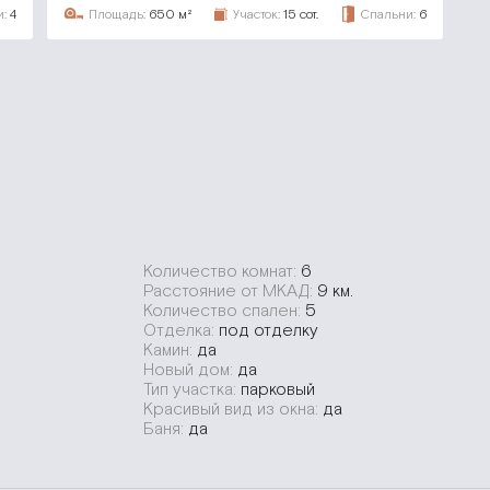
:
4
Площадь:
650 м²
Участок:
15 сот.
Спальни:
6
Количество комнат:
6
Расстояние от МКАД:
9 км.
Количество спален:
5
Отделка:
под отделку
Камин:
да
Новый дом:
да
Тип участка:
парковый
Красивый вид из окна:
да
Баня:
да