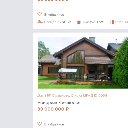
В избранное
Площадь:
280 м²
Участок:
9 сот.
Спальни
Дом в КП Бузланово,
12 км от МКАД, ID 6094
Новорижское шоссе
89 000 000
В избранное