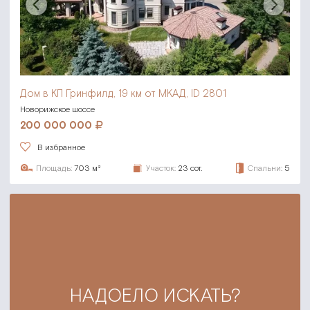
Дом в КП Гринфилд,
19 км от МКАД, ID 2801
Новорижское шоссе
200 000 000
В избранное
Площадь:
703 м²
Участок:
23 сот.
Спальни:
5
НАДОЕЛО ИСКАТЬ?