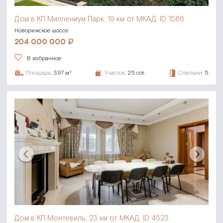
Дом в КП Миллениум Парк,
19 км от МКАД, ID 1586
Новорижское шоссе
204 000 000
В избранное
Площадь:
397 м²
Участок:
25 сот.
Спальни:
5
Дом в КП Монтевиль,
23 км от МКАД, ID 4523