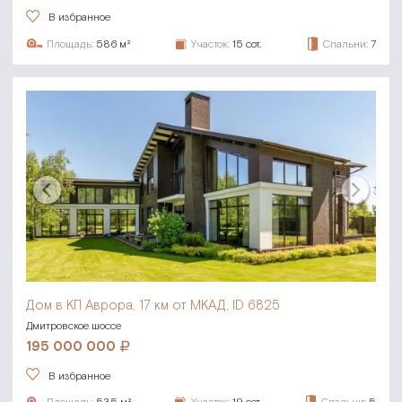
В избранное
Площадь:
586 м²
Участок:
15 сот.
Спальни:
7
Дом в КП Аврора,
17 км от МКАД, ID 6825
Дмитровское шоссе
195 000 000
В избранное
Площадь:
535 м²
Участок:
19 сот.
Спальни:
5