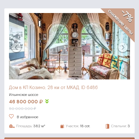
-7%
снижение цены
Дом в КП Козино,
28 км от МКАД, ID 6486
Ильинское шоссе
46 800 000
50 000 000 ₽
В избранное
Площадь:
382 м²
Участок:
18 сот.
Спальни:
3