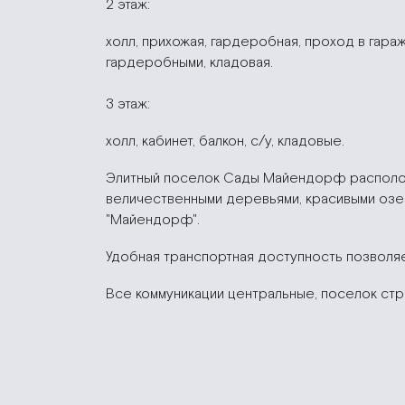
2 этаж:
холл, прихожая, гардеробная, проход в гараж н
гардеробными, кладовая.
3 этаж:
холл, кабинет, балкон, с/у, кладовые.
Элитный поселок Сады Майендорф располож
величественными деревьями, красивыми озер
"Майендорф".
Удобная транспортная доступность позволя
Все коммуникации центральные, поселок стр