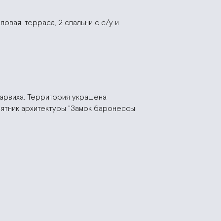
ловая, терраса, 2 спальни с с/у и
арвиха. Территория украшена
мятник архитектуры "Замок баронессы