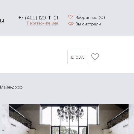
+7 (495) 120-11-21
Избранное (
0
)
ТЫ
Перезвоните мне
Вы смотрели
ID 5873
 Майендорф