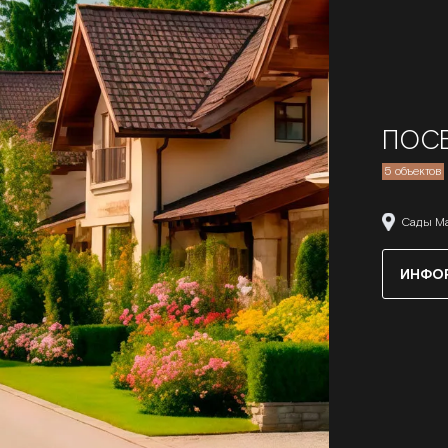
ПОС
5 объектов
Сады Ма
ИНФО