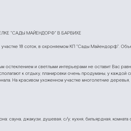
ЕЛКЕ "САДЫ МАЙЕНДОРФ" В БАРВИХЕ
 участке 18 соток, в охроняемом КП "Сады Майендорф". Объ
ым остеклением и светлыми интерьерами не оставит Вас равн
асполагают к отдыху, планировки очень продуманы, у каждой 
ала. На красивом ухоженном участке многолетние деревья, 
на: сауна, джакузи, душевая, с/у; кухня, бильярдная, комнат