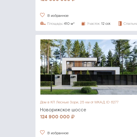
В избранное
Площадь:
410 м²
Участок:
12 сот.
Спальни
Дом в КП Лесные Зори,
25 км от МКАД, ID 6277
Новорижское шоссе
124 900 000
В избранное