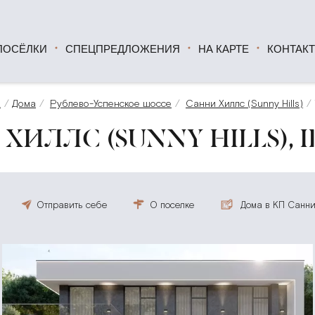
ПОСЁЛКИ
СПЕЦПРЕДЛОЖЕНИЯ
НА КАРТЕ
КОНТАК
а
Дома
Рублево-Успенское шоссе
Санни Хиллс (Sunny Hills)
ХИЛЛС (SUNNY HILLS), I
Отправить себе
О поселке
Дома в КП Санни 