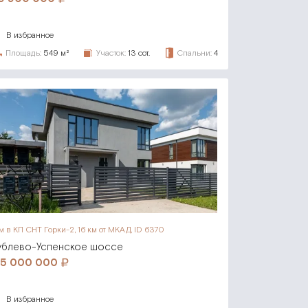
В избранное
Площадь:
549 м²
Участок:
13 сот.
Спальни:
4
м в КП СНТ Горки-2,
16 км от МКАД, ID 6370
ублево-Успенское шоссе
25 000 000
В избранное