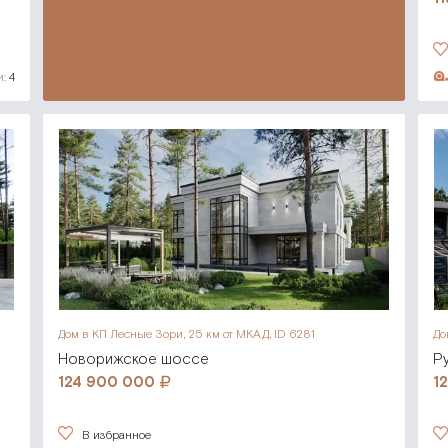
:
4
Дом в КП Лесные Зори,
25 км от МКАД, ID 6281
До
Новорижское шоссе
Р
124 900 000
1
В избранное