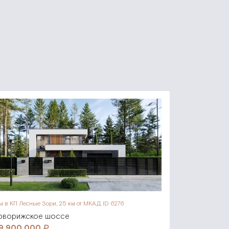
м в КП Лесные Зори,
25 км от МКАД, ID 6276
оворижское шоссе
19 900 000