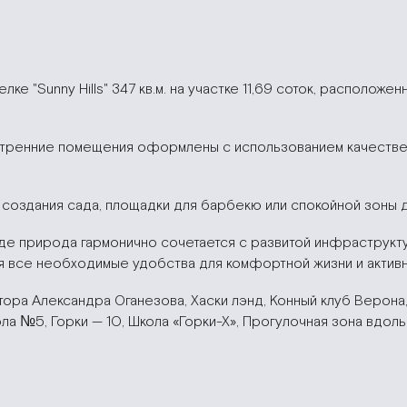
ке "Sunny Hills" 347 кв.м. на участке 11,69 соток, располож
нутренние помещения оформлены с использованием качествен
создания сада, площадки для барбекю или спокойной зоны д
де природа гармонично сочетается с развитой инфраструкту
я все необходимые удобства для комфортной жизни и активн
тора Александра Оганезова, Хаски лэнд, Конный клуб Верона
а №5, Горки — 10, Школа «Горки-Х», Прогулочная зона вдоль