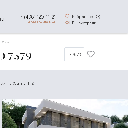
+7 (495) 120-11-21
Избранное (
0
)
ТЫ
Перезвоните мне
Вы смотрели
7579
D 7579
ID 7579
Хиллс (Sunny Hills)