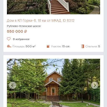
Дом в КП Горки-8,
16 км от МКАД, ID 8312
Рублево-Успенское шоссе
550 000
В избранное
Площадь:
500 м²
Участок:
15 сот.
Спальни:
5