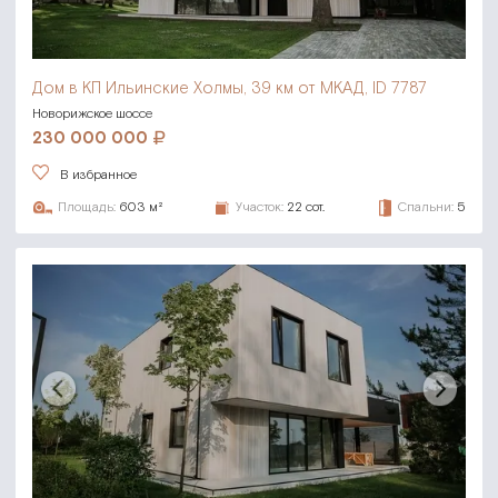
Дом в КП Ильинские Холмы,
39 км от МКАД, ID 7787
Новорижское шоссе
230 000 000
В избранное
Площадь:
603 м²
Участок:
22 сот.
Спальни:
5