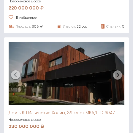
Новорижское шоссе
220 000 000
В избранное
Площадь:
603 м²
Участок:
22 сот.
Спальни:
5
Дом в КП Ильинские Холмы,
39 км от МКАД, ID 6947
Новорижское шоссе
230 000 000