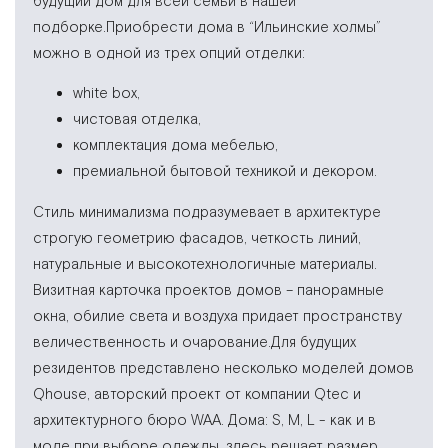
будущий дом для всей семьи в нашей
подборке.
Приобрести дома в “Ильинские холмы”
можно в одной из трех опций отделки:
white box,
чистовая отделка,
комплектация дома мебелью,
премиальной бытовой техникой и декором.
Стиль минимализма подразумевает в архитектуре
строгую геометрию фасадов, четкость линий,
натуральные и высокотехнологичные материалы.
Визитная карточка проектов домов – панорамные
окна, обилие света и воздуха придает пространству
величественность и очарование.Для будущих
резидентов представлено несколько моделей домов
Qhouse, авторский проект от компании Qtec и
архитектурного бюро WAA. Дома: S, M, L - как и в
моде при выборе одежды, здесь решает размер.