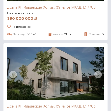
Дом в КП Ильинские Холмы,
39 км от МКАД, ID 7786
Новорижское шоссе
390 000 000
В избранное
Площадь:
603 м²
Участок:
21 сот.
Спальни:
5
Дом в КП Ильинские Холмы,
39 км от МКАД, ID 7785