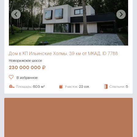
Дом в КП Ильинские Холмы,
39 км от МКАД, ID 7788
Новорижское шоссе
230 000 000
В избранное
Площадь:
603 м²
Участок:
22 сот.
Спальни:
5