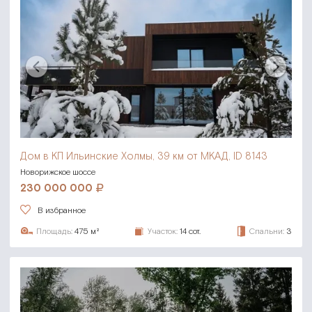
Дом в КП Ильинские Холмы,
39 км от МКАД, ID 8143
Новорижское шоссе
230 000 000
В избранное
Площадь:
475 м²
Участок:
14 сот.
Спальни:
3