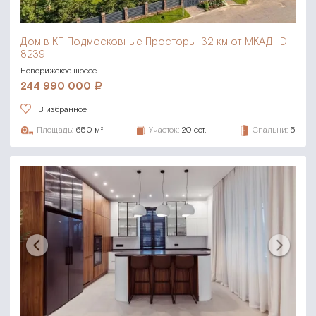
Дом в КП Подмосковные Просторы,
32 км от МКАД, ID
8239
Новорижское шоссе
244 990 000
В избранное
Площадь:
650 м²
Участок:
20 сот.
Спальни:
5