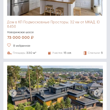
Дом в КП Подмосковные Просторы,
32 км от МКАД, ID
8456
Новорижское шоссе
73 000 000
В избранное
Площадь:
330 м²
Участок:
15 сот.
Спальни:
5