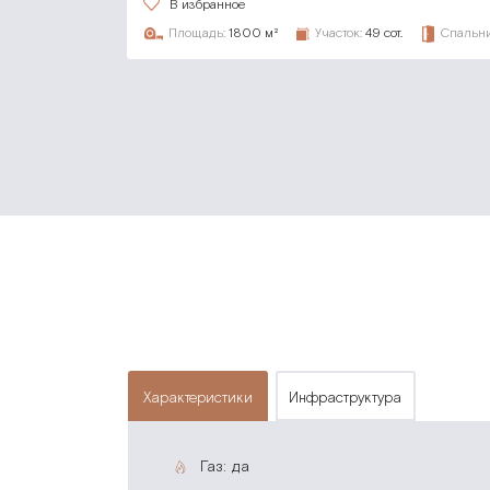
В избранное
Площадь:
1800 м²
Участок:
49 сот.
Спальни
характеристики
инфраструктура
газ: да