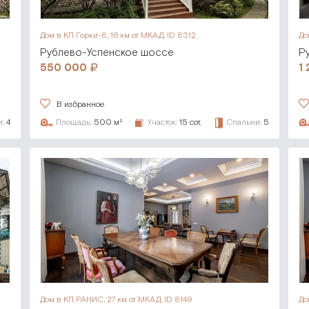
Дом в КП Горки-8,
16 км от МКАД, ID 8312
До
Рублево-Успенское шоссе
Р
550 000
1
В избранное
:
4
Площадь:
500 м²
Участок:
15 сот.
Спальни:
5
Дом в КП РАНИС,
27 км от МКАД, ID 8149
До