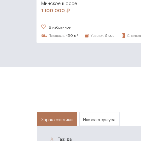
Минское шоссе
1 100 000
В избранное
Площадь:
450 м²
Участок:
9 сот.
Спальни
характеристики
инфраструктура
газ: да