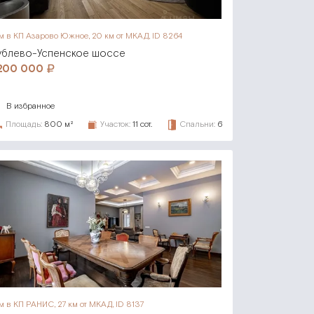
м в КП Азарово Южное,
20 км от МКАД, ID 8264
ублево-Успенское шоссе
 200 000
В избранное
Площадь:
800 м²
Участок:
11 сот.
Спальни:
6
м в КП РАНИС,
27 км от МКАД, ID 8137