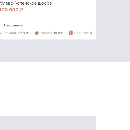
ублево-Успенское шоссе
 400 000
В избранное
Площадь:
635 м²
Участок:
15 сот.
Спальни:
5