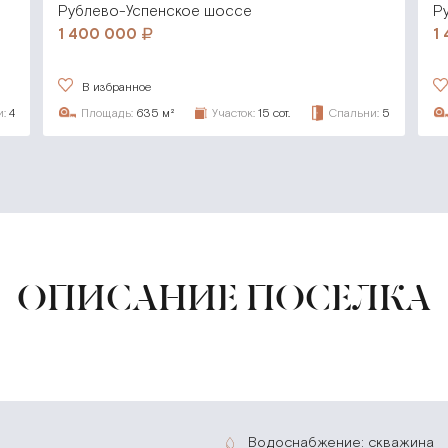
Рублево-Успенское шоссе
Р
1 400 000
1
В избранное
:
4
Площадь:
635 м²
Участок:
15 сот.
Спальни:
5
ОПИСАНИЕ ПОСЕЛКА
водоснабжение: скважина