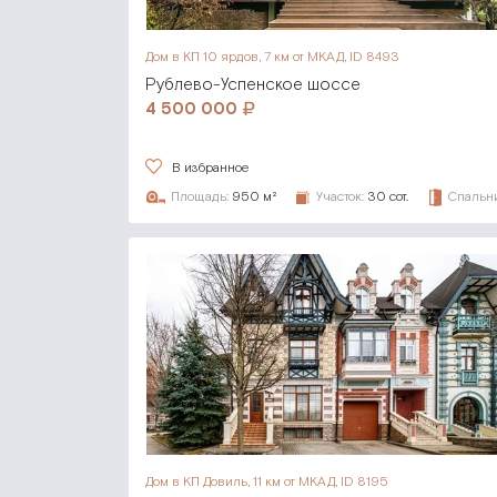
Дом в КП 10 ярдов,
7 км от МКАД, ID 8493
Рублево-Успенское шоссе
4 500 000
В избранное
Площадь:
950 м²
Участок:
30 сот.
Спальни
Дом в КП Довиль,
11 км от МКАД, ID 8195