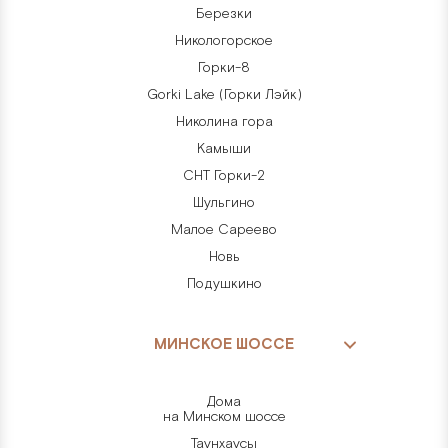
Березки
Никологорское
Горки-8
Gorki Lake (Горки Лэйк)
Николина гора
Камыши
СНТ Горки-2
Шульгино
Малое Сареево
Новь
Подушкино
МИНСКОЕ ШОССЕ
Дома
на Минском шоссе
Таунхаусы