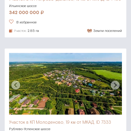
Ильинское шоссе
342 000 000
В избранное
Участок:
2.85 га
Земли поселений
Участок в КП Молоденово,
19 км от МКАД, ID 7333
Рублево-Успенское шоссе