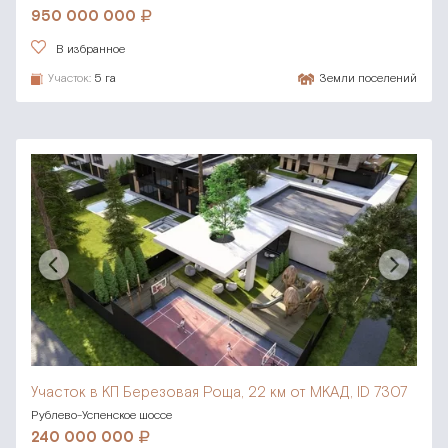
950 000 000
В избранное
Участок:
5 га
Земли поселений
Участок в КП Березовая Роща,
22 км от МКАД, ID 7307
Рублево-Успенское шоссе
240 000 000