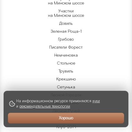
на Минском шоссе
Участки
на Минском шоссе
Довиль
Зеленая Роща-1
Грибово
Писатели Форест
Немчиновка
Стольное
Трувиль
Крекшино
Сетунька
Лесной Городок
На информационном ресурсе применяются
куки
Переделкино
и
рекомендательные технологии
Лесной Ручей
Хорошо
НИИ Радио-1
Клуб-2071