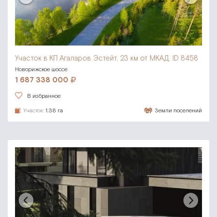
Участок в КП Агаларов Эстейт,
23 км от МКАД, ID 8458
Новорижское шоссе
1 687 338 000
В избранное
Участок:
1.38 га
Земли поселений