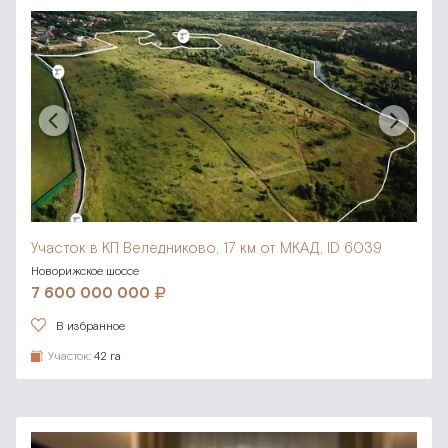
Участок в КП Веледниково,
17 км от МКАД, ID 6039
Новорижское шоссе
7 600 000 000
В избранное
Участок:
42 га