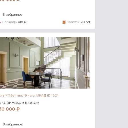
В избранное
Площадь:
415 м²
Участок:
20 сот.
м в КП Балтия,
19 км от МКАД, ID 1324
оворижское шоссе
50 000
В избранное