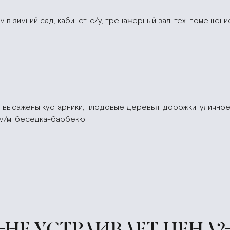
м в зимний сад, кабинет, с/у, тренажерный зал, тех. помещени
 высажены кустарники, плодовые деревья, дорожки, улично
2 м/м, беседка-барбекю.
НЕ УСТРАИВАЕТ ЦЕНА?