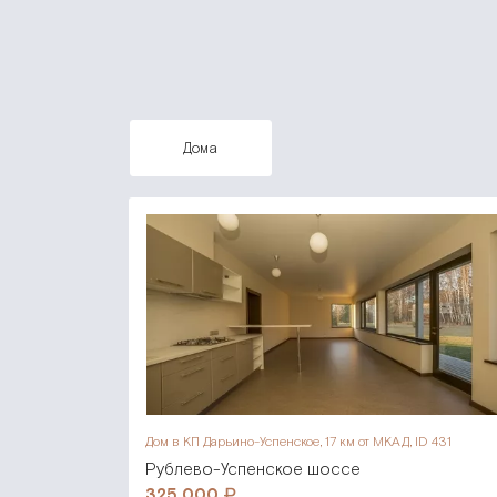
дома
Дом в КП Дарьино-Успенское,
17 км от МКАД, ID 431
Рублево-Успенское шоссе
325 000