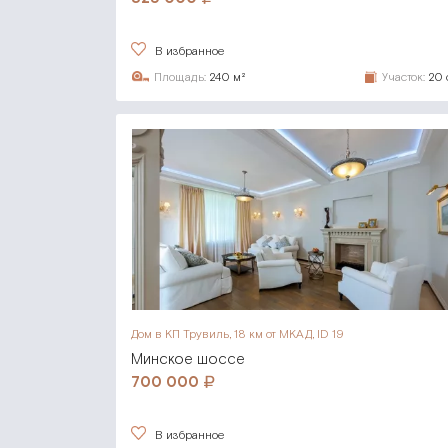
В избранное
Площадь:
240 м²
Участок:
20 с
Дом в КП Трувиль,
18 км от МКАД, ID 19
Минское шоссе
700 000
В избранное