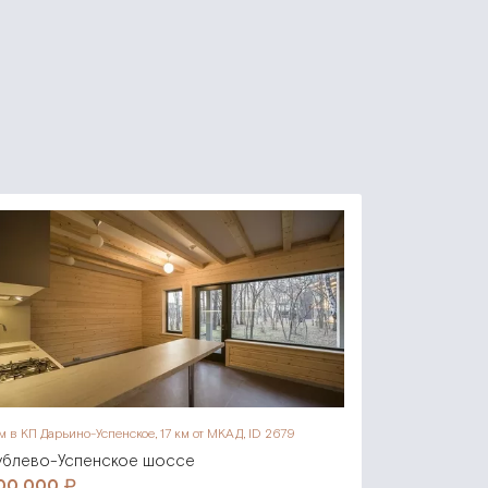
м в КП Дарьино-Успенское,
17 км от МКАД, ID 2679
ублево-Успенское шоссе
00 000