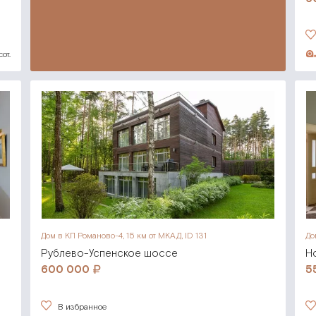
от.
Дом в КП Романово-4,
15 км от МКАД, ID 131
До
Рублево-Успенское шоссе
Н
600 000
5
В избранное