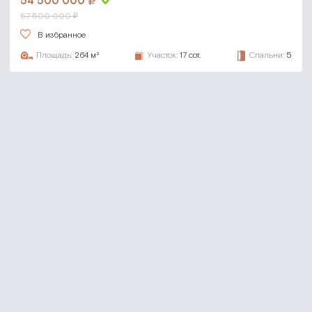
54 500 000
57 500 000 ₽
В избранное
Площадь:
264 м²
Участок:
17 сот.
Спальни:
5