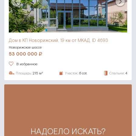
Дом в КП Новорижский,
19 км от МКАД, ID 4693
Новорижское шоссе
53 000 000
В избранное
Площадь:
215 м²
Участок:
6 сот.
Спальни:
4
НАДОЕЛО ИСКАТЬ?