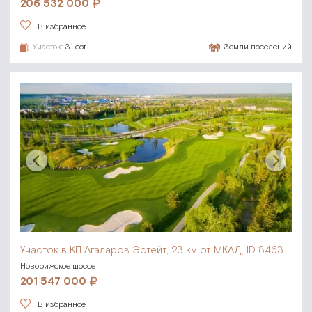
206 532 000
В избранное
Участок:
31 сот.
Земли поселений
Участок в КП Агаларов Эстейт,
23 км от МКАД, ID 8463
Новорижское шоссе
201 547 000
В избранное