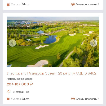
Участок:
31 сот.
Земли поселений
Участок в КП Агаларов Эстейт,
23 км от МКАД, ID 8462
Новорижское шоссе
204 137 000
В избранное
Участок:
31 сот.
Земли поселений