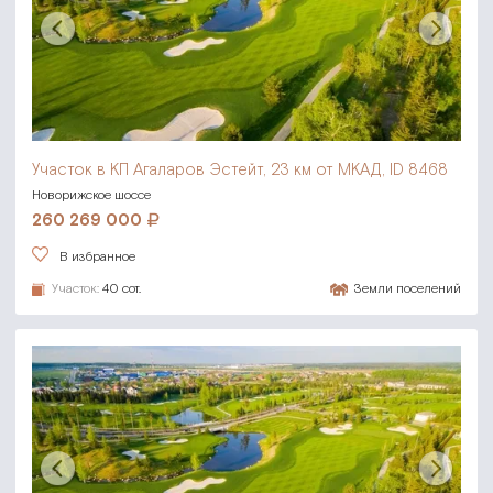
Участок в КП Агаларов Эстейт,
23 км от МКАД, ID 8468
Новорижское шоссе
260 269 000
В избранное
Участок:
40 сот.
Земли поселений