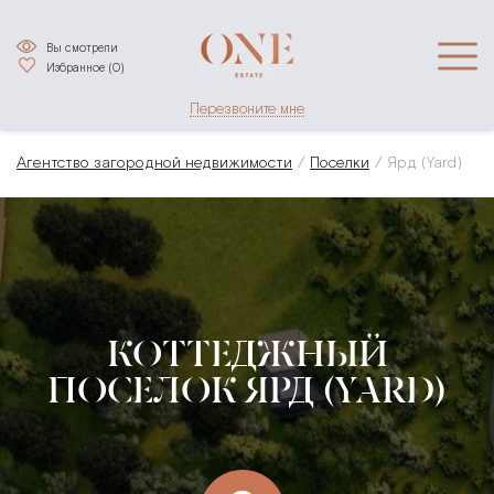
Вы смотрели
Избранное (
0
)
Перезвоните мне
Агентство загородной недвижимости
Поселки
Ярд (Yard)
КОТТЕДЖНЫЙ
ПОСЕЛОК ЯРД (YARD)