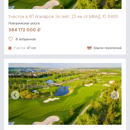
Участок в КП Агаларов Эстейт,
23 км от МКАД, ID 8466
Новорижское шоссе
384 172 000
В избранное
Участок:
47 сот.
Земли поселений