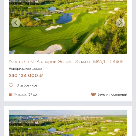
Участок в КП Агаларов Эстейт,
23 км от МКАД, ID 8469
Новорижское шоссе
240 134 000
В избранное
Участок:
37 сот.
Земли поселений