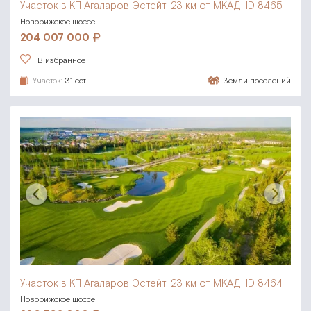
Участок в КП Агаларов Эстейт,
23 км от МКАД, ID 8465
Новорижское шоссе
204 007 000
В избранное
Участок:
31 сот.
Земли поселений
Участок в КП Агаларов Эстейт,
23 км от МКАД, ID 8464
Новорижское шоссе