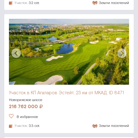
Участок:
32 сот.
Земли поселений
Участок в КП Агаларов Эстейт,
23 км от МКАД, ID 8471
Новорижское шоссе
216 762 000
В избранное
Участок:
33 сот.
Земли поселений