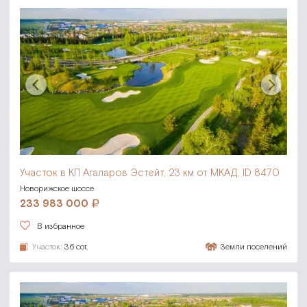
Участок в КП Агаларов Эстейт,
23 км от МКАД, ID 8470
Новорижское шоссе
233 983 000
В избранное
Участок:
36 сот.
Земли поселений