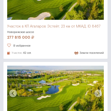
Участок в КП Агаларов Эстейт,
23 км от МКАД, ID 8467
Новорижское шоссе
277 815 000
В избранное
Участок:
42 сот.
Земли поселений