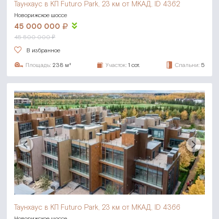
Таунхаус в КП Futuro Park,
23 км от МКАД, ID 4362
Новорижское шоссе
45 000 000
45 500 000 ₽
В избранное
Площадь:
238 м²
Участок:
1 сот.
Спальни:
5
Таунхаус в КП Futuro Park,
23 км от МКАД, ID 4366
Новорижское шоссе