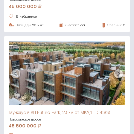
45 000 000
В избранное
Площадь:
238 м²
Участок:
1 сот.
Спальни:
5
Таунхаус в КП Futuro Park,
23 км от МКАД, ID 4368
Новорижское шоссе
45 500 000