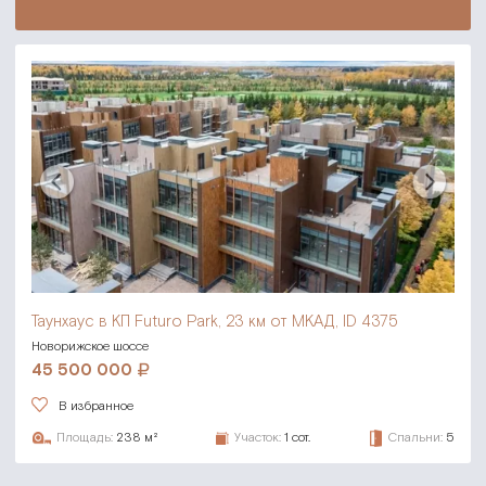
Таунхаус в КП Futuro Park,
23 км от МКАД, ID 4375
Новорижское шоссе
45 500 000
В избранное
Площадь:
238 м²
Участок:
1 сот.
Спальни:
5