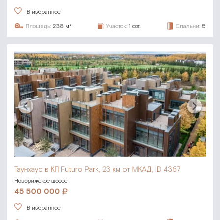
В избранное
Площадь:
238 м²
Участок:
1 сот.
Спальни:
5
Таунхаус в КП Futuro Park,
23 км от МКАД, ID 4367
Новорижское шоссе
45 500 000
В избранное