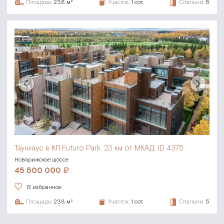
Площадь:
238 м²
Участок:
1 сот.
Спальни:
5
Таунхаус в КП Futuro Park,
23 км от МКАД, ID 4375
Новорижское шоссе
45 500 000
В избранное
Площадь:
238 м²
Участок:
1 сот.
Спальни:
5